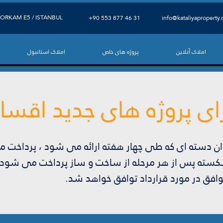
ORKAM E5 / ISTANBUL
+90 553 877 46 31
info@kataliyaproperty
املاک آنلاین
پروژه های خاص
املاک استانبول
رای پروژه های جدید اقس
 ٪ سپرده و 30 ٪ به عنوان دسته ای که طی چهار هفته ارائه می شود ، پ
شکسته پس از هر مرحله از ساخت و ساز پرداخت می شود) ا
وافق در مورد قرارداد توافق خواهد شد.