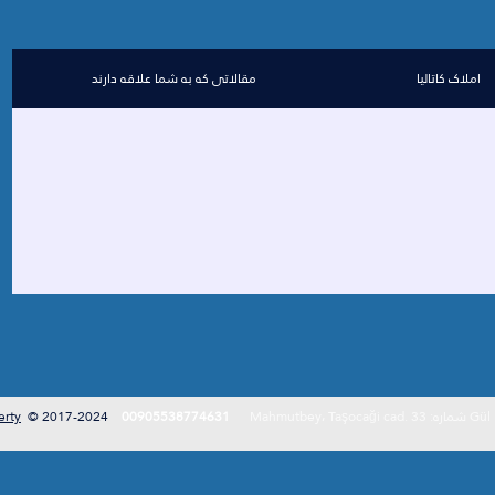
املاک کاتالیا
مقالاتی که به شما علاقه دارند
Gül Proj
00905538774631
2017-2024 ©
erty