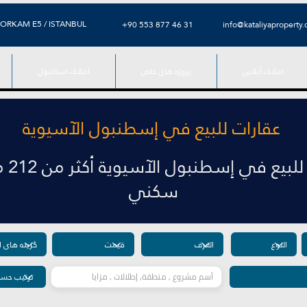
ORKAM E5 / ISTANBUL
+90 553 877 46 31
info@kataliyaproperty
املاک آنلاین
پروژه های خاص
املاک استانبول
عقارات للبيع في إسطنبول الآسيوية
عقارات 
سكني