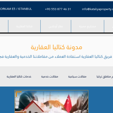
ORKAM E5 / ISTANBUL
⁦+90 553 877 46 31⁩
info@kataliyaproperty
مشاريع مميزة
عقار أونلاين
قناتنا العقارية
آ
مدونة كتاليا العقارية
 مناطق تركيا
مقالات سياحية
مقالات خدمية
خدمات كتاليا العقارية
التعليم في تركيا
الاستثمار العقاري في إسطنبول