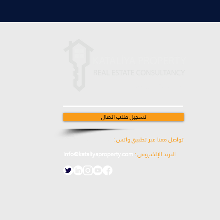
ابقى على تواصل معنا
تسجيل طلب اتصال
تواصل معنا عبر تطبيق واتس :
00905538774631
البريد الإلكتروني :
info@kataliyaproperty.com